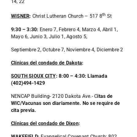
14, 22
th
WISNER
:
Christ Lutheran Church – 517 8
St
9:30 – 3:30:
Enero 7, Febrero 4, Marzo 4, Abril 1,
Mayo 6, Junio 3, Julio 1, Agosto 5,
Septiembre 2, Octubre 7, Noviembre 4, Diciembre 2
Clínicas del condado de Dakota
:
SOUTH SIOUX CITY
:
8:00 – 4:30: Llamada
(402)494-1429
NENCAP Building- 2120 Dakota Ave.- C
itas de
WIC/Vacunas son diariamente. No se require de
cita previa.
Clínicas del condado de Dixon
:
WAKEFIELD
:
Evangelical Covenant Church: 802