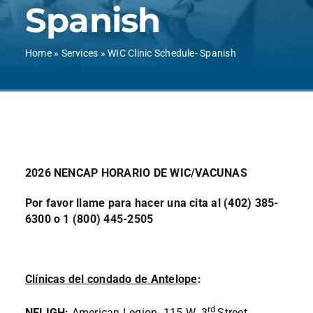
Spanish
Contact Us
Home
»
Services
»
WIC Clinic Schedule- Spanish
2026 NENCAP HORARIO DE WIC/VACUNAS
Por favor llame para hacer una cita al (402) 385-
6300 o 1 (800) 445-2505
Clínicas del condado de Antelope
:
rd
NELIGH
:
American Legion- 115 W. 3
Street